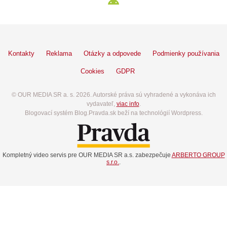
Kontakty
Reklama
Otázky a odpovede
Podmienky používania
Cookies
GDPR
© OUR MEDIA SR a. s. 2026. Autorské práva sú vyhradené a vykonáva ich
vydavateľ,
viac info
.
Blogovací systém Blog.Pravda.sk beží na technológií Wordpress.
Kompletný video servis pre OUR MEDIA SR a.s. zabezpečuje
ARBERTO GROUP
s.r.o.
.