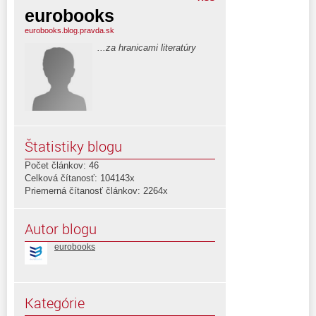
eurobooks
eurobooks.blog.pravda.sk
...za hranicami literatúry
Štatistiky blogu
Počet článkov: 46
Celková čítanosť: 104143x
Priemerná čítanosť článkov: 2264x
Autor blogu
eurobooks
Kategórie