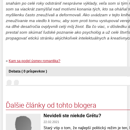
snahám po celé roky odstrániť nesprávne výklady, veľa som si tým
som sa viackrát zamýšľal nad motívmi konania tých, kto sa oháňal t
myšlienku často zneužívali a deformovali. Ako uvádzam v tejto knihe
zneužívanie ma viedlo k tomu, aby som proti tomu vystupoval verej
na dlhé desaťročia ovplyvnili celý môj život. Ba čo viac, v dôsledk
prestal som skúmať ľudské poznanie ako psychológ a už celé štvrťs
propagovať etickú stránku akýchkoľvek intelektuálnych a kreatívnyc
«
Kam sa podel úsmev romantika?
Debata ( 0 príspevkov )
Ďalšie články od tohto blogera
Nevideli ste niekde Grétu?
22.02.2021
Starý vtip o tom, že najlepší politický režim je ten,