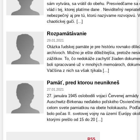
sám vytvára, sa vrátil do obehu. Presviedčame sa
vlád i tej, ktorej platíme dane . Neviditeľný nepriate
nebezpečný aj pre tú, ktorú nazývame rozvojovú. V
chaotickej guči. [...]
Rozpamätávanie
29.01.2021
Otázka ľudskej pamäte je pre históriu rovnako dôl
archívoch. Možno je ešte dôležitejšia, pretože nes
zážitkov. To, čo nedokáže zachytiť žiaden dokumen
boli spracované už v mnohých memoároch, dokume
Väčšina z nich sa však týkala [...]
Pamäť, pred ktorou neunikneš
27.01.2021
27. januára 1945 oslobodili vojaci Červenej armády
Auschwitz-Birkenau neďaleko poľského Osvienčimu.
celom svete pamiatkou na obete holokaustu. Podľa 
bolo počas II. svetovej vojny na území Európy okol
ktorými prešlo od 15 do 20 [...]
RSS