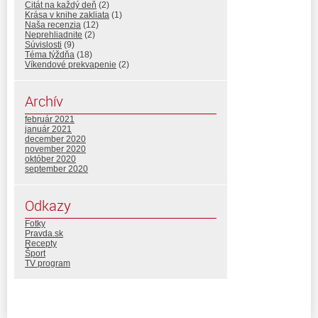
Citát na každý deň
(2)
Krása v knihe zakliata
(1)
Naša recenzia
(12)
Neprehliadnite
(2)
Súvislosti
(9)
Téma týždňa
(18)
Víkendové prekvapenie
(2)
Archív
február 2021
január 2021
december 2020
november 2020
október 2020
september 2020
Odkazy
Fotky
Pravda.sk
Recepty
Šport
TV program