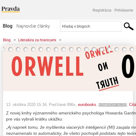
Registrácia
Prihlásenie
Blog
Najnovšie články
Najčítanejšie články
Blog
>
Literatúra za hranicami
>
Najkomentovanejšie články
Zoznam blogov
Komerčné blogy
13. októbra 2020 15:34
, Prečítané 896x,
eurobooks
,
,
Cit
KOMERČNÝ BLOG
Z novej knihy významného amerického psychológa Howarda Gard
pre vás vybrali krátku ukážku:
„Aj napriek tomu, že myšlienka viacerých inteligencií (MI) zaujala 
neznamenalo to automaticky, že všetci pochopili podstatu tejto teó