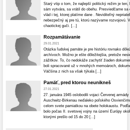
Starý vtip o tom, že najlepší politický režim je ten,
sám vytvára, sa vrátil do obehu. Presviedčame sa
vlád i tej, ktorej platíme dane . Neviditeľný nepriate
nebezpečný aj pre tú, ktorú nazývame rozvojovú. V
chaotickej guči. [...]
Rozpamätávanie
29.01.2021
Otázka ľudskej pamäte je pre históriu rovnako dôl
archívoch. Možno je ešte dôležitejšia, pretože nes
zážitkov. To, čo nedokáže zachytiť žiaden dokumen
boli spracované už v mnohých memoároch, dokume
Väčšina z nich sa však týkala [...]
Pamäť, pred ktorou neunikneš
27.01.2021
27. januára 1945 oslobodili vojaci Červenej armády
Auschwitz-Birkenau neďaleko poľského Osvienčimu.
celom svete pamiatkou na obete holokaustu. Podľa 
bolo počas II. svetovej vojny na území Európy okol
ktorými prešlo od 15 do 20 [...]