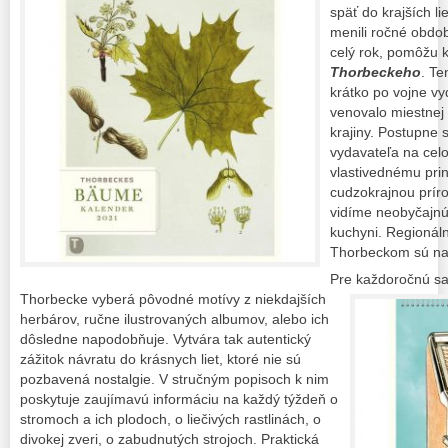
späť do krajších l
menili ročné obdo
celý rok, pomôžu 
Thorbeckeho
. Te
krátko po vojne vy
venovalo miestnej 
krajiny. Postupne 
vydavateľa na cel
vlastivednému pri
cudzokrajnou prír
vidíme neobyčajnú 
kuchyni. Regionál
Thorbeckom sú na
Pre každoročnú sa
Thorbecke vyberá pôvodné
motívy z niekdajších
herbárov, ručne ilustrovaných albumov, alebo ich
dôsledne napodobňuje. Vytvára tak autentický
zážitok návratu do krásnych liet, ktoré nie sú
pozbavená nostalgie. V stručným popisoch k nim
poskytuje zaujímavú informáciu na každý týždeň o
stromoch a ich plodoch, o liečivých rastlinách, o
divokej zveri, o zabudnutých strojoch. Praktická