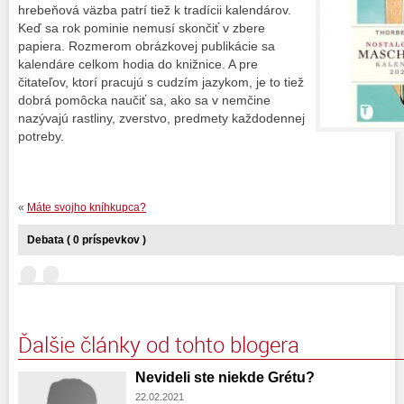
hrebeňová väzba patrí tiež k tradícii kalendárov.
Keď sa rok pominie nemusí skončiť v zbere
papiera. Rozmerom obrázkovej publikácie sa
kalendáre celkom hodia do knižnice. A pre
čitateľov, ktorí pracujú s cudzím jazykom, je to tiež
dobrá pomôcka naučiť sa, ako sa v nemčine
nazývajú rastliny, zverstvo, predmety každodennej
potreby.
«
Máte svojho kníhkupca?
Debata ( 0 príspevkov )
Ďalšie články od tohto blogera
Nevideli ste niekde Grétu?
22.02.2021