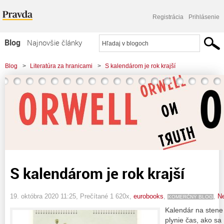
Registrácia
Prihlásenie
Blog
Najnovšie články
Najčítanejšie články
Blog
>
Literatúra za hranicami
>
S kalendárom je rok krajší
Najkomentovanejšie články
Zoznam blogov
Komerčné blogy
S kalendárom je rok krajší
19. októbra 2020 11:25
, Prečítané 1 620x,
eurobooks
,
,
Ne
KOMERČNÝ BLOG
Kalendár na stene
plynie čas, ako sa 