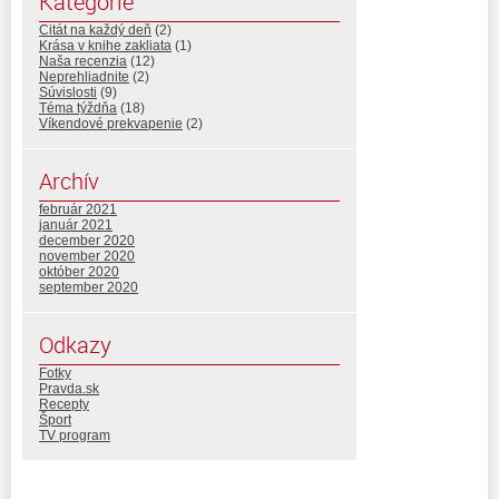
Kategórie
Citát na každý deň
(2)
Krása v knihe zakliata
(1)
Naša recenzia
(12)
Neprehliadnite
(2)
Súvislosti
(9)
Téma týždňa
(18)
Víkendové prekvapenie
(2)
Archív
február 2021
január 2021
december 2020
november 2020
október 2020
september 2020
Odkazy
Fotky
Pravda.sk
Recepty
Šport
TV program