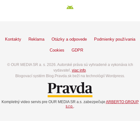
Kontakty
Reklama
Otázky a odpovede
Podmienky používania
Cookies
GDPR
© OUR MEDIA SR a. s. 2026. Autorské práva sú vyhradené a vykonáva ich
vydavateľ,
viac info
.
Blogovací systém Blog.Pravda.sk beží na technológií Wordpress.
Kompletný video servis pre OUR MEDIA SR a.s. zabezpečuje
ARBERTO GROUP
s.r.o.
.